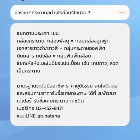
ควรแยกกระดาษอย่างไรก่อนรีไซเคิล ?
แยกตามประเภท เช่น:
กล่องกระดาษ, กล่องพัสดุ = กลุ่มกล่องลูกฟูก
เอกสารขาวดำ/ขาวสี = กลุ่มกระดาษออฟฟิศ
นิตยสาร หนังสือ = กลุ่มพิมพ์เคลือบ
แยกให้แห้งและไม่มีของปนเปื้อน เช่น เทปกาว, ลวด
เย็บกระดาษ
มาตรฐานระดับมืออาชีพ ราคายุติธรรม สนใจติดต่อ
และสอบถามราคารับซื้อเศษกระดาษ ได้ที่ ส.พัฒนา
เปเปอร์-รับซื้อเศษกระดาษทุกชนิด
เบอร์โทร 02-452-8471
แอดLINE @s.patana